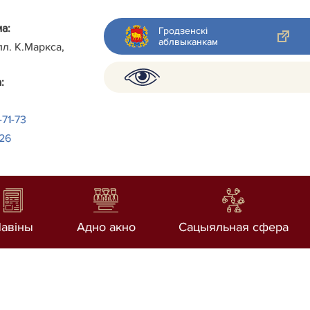
а:
Гродзенскі
аблвыканкам
пл. К.Маркса,
:
-71-73
-26
авiны
Адно акно
Сацыяльная сфера