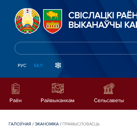
СВІСЛАЦКІ РАЁ
ВЫКАНАЎЧЫ КА
РУС
БЕЛ
Раён
Райвыканкам
Сельсаветы
ГАЛОЎНАЯ
/
ЭКАНОМІКА
/
ПРАМЫСЛОВАСЦЬ