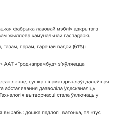
цкая фабрыка лазовай мэблi» адкрытага
вам жыллева-камунальнай гаспадаркi.
зам, парам, гарачай вадой (61%) i
 ААТ «Гроднапрамбуд» з’яўляецца
сапiленне, сушка пiламатэрыялаўi далейшая
а абсталявання дазволiла ўдасканалiць
Тэхналогiя вытворчасцi стала ўключаць у
рабы: дошка падлогi, вагонка, плiнтус