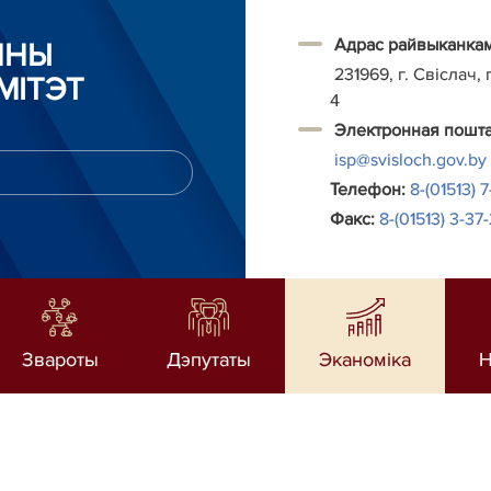
Адрас райвыканкам
ННЫ
231969, г. Свiслaч, 
МІТЭТ
4
Электронная пошта
isp@svisloch.gov.by
Телефон:
8-(01513) 7
Факс:
8-(01513) 3-37
Звароты
Дэпутаты
Эканоміка
Н