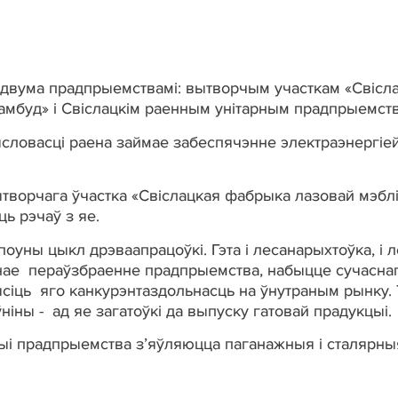
двума прадпрыемствамi: вытворчым участкам «Свiсла
амбуд» i Свiслацкiм раенным унiтарным прадпрыемст
сцi раена займае забеспячэнне электраэнергiей, га
рчага ўчастка «Свiслацкая фабрыка лазовай мэблi»
ь рэчаў з яе.
цыкл дрэваапрацоўкі. Гэта i лесанарыхтоўка, i ле
нае пераўзбраенне прадпрыемства, набыцце сучаснаг
сiць яго канкурэнтаздольнасць на ўнутраным рынку. 
iны - ад яе загатоўкi да выпуску гатовай прадукцыi.
адпрыемства з’яўляюцца паганажныя i сталярныя вы