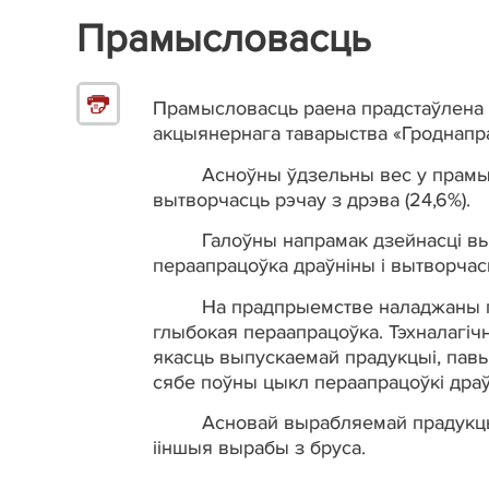
Прамысловасць
Прамысловасць раена прадстаўлена 
акцыянернага таварыства «Гроднапр
Асноўны ўдзельны вес у прамыслова
вытворчасць рэчау з дрэва (24,6%).
Галоўны напрамак дзейнасцi вытво
пераапрацоўка драўнiны i вытворчасц
На прадпрыемстве наладжаны поуны 
глыбокая пераапрацоўка. Тэхналагiч
якасць выпускаемай прадукцыi, павы
сябе поўны цыкл пераапрацоўкi драўн
Асновай вырабляемай прадукцыi пр
iiншыя вырабы з бруса.