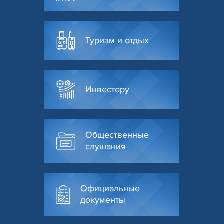
Туризм и отдых
Инвестору
Общественные
слушания
Официальные
документы