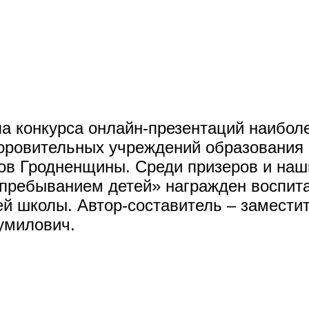
па конкурса онлайн-презентаций наибол
оровительных учреждений образования 
нов Гродненщины. Среди призеров и наш
 пребыванием детей» награжден воспит
й школы. Автор-составитель – заместит
умилович.