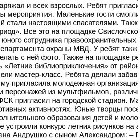
аряжал и всех взрослых. Ребят приглас
ры мероприятия. Маленькие гости смогл
й стали настоящими спасателями. Такж
ериод». Все это на площадке Свислочск
 юного сотрудника правоохранительных
епартамента охраны МВД. У ребят такж
елать с ней фото. Также на площадке р
ь «Летние библиоприключения» от райо
вели мастер-класс. Ребята делали заба
риму пригласила молодежная организа
и персонажей из мультфильмов, различ
ФСК пригласил на городской стадион. М
ртивных активностях. Юные творцы посе
олнительного образования детей и моло
е устроили конкурс летних рисунков на 
лена Андрушко с сыном Александром: – 