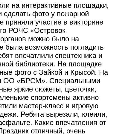
или на интерактивные площадки,
и сделать фото у пожарной
е приняли участие в викторине
ого РОЧС «Островок
 органов можно было на
е была возможность погладить
ебят впечатлили спецтехника и
нной библиотеки. На площадке
вные фото с Зайкой и Крысой. На
ция ОО «БРСМ». Специальными
ные яркие сюжеты, цветочки,
аленькие спортсмены активно
тили мастер-класс и игровую
дежи. Ребята вырезали, клеили,
асфальте. Какие впечатления от
Праздник отличный, очень