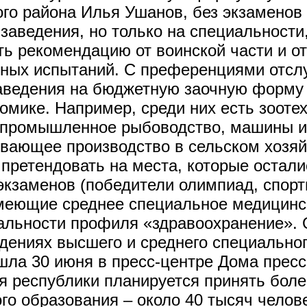
го района Илья Ушанов, без экзаменов
заведения, но только на специальности
ь рекомендацию от воинской части и от
ьных испытаний. С преференциями отсл
аведения на бюджетную заочную форму 
омике. Например, среди них есть зооте
 промышленное рыбоводство, машины и 
вающее производство в сельском хозяйс
 претендовать на места, которые остали
экзаменов (победители олимпиад, спор
меющие среднее специальное медицинск
иальности профиля «здравоохранение».
дениях высшего и среднего специальног
ла 30 июня в пресс-центре Дома прессы
 республики планируется принять более
о образования – около 40 тысяч челове