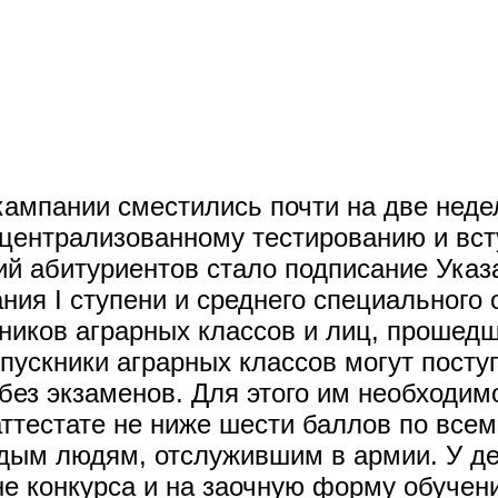
ампании сместились почти на две неде
 централизованному тестированию и в
ий абитуриентов стало подписание Ука
ния І ступени и среднего специального
ников аграрных классов и лиц, прошед
ыпускники аграрных классов могут посту
без экзаменов. Для этого им необходим
аттестате не ниже шести баллов по всем
дым людям, отслужившим в армии. У д
е конкурса и на заочную форму обучен