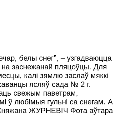
 вечар, белы снег”, – узгадваюцца
ас на заснежанай пляцоўцы. Для
месцы, калі зямлю заслаў мяккі
хаванцы ясляў-сада № 2 г.
хаць свежым паветрам,
мі ў любімыя гульні са снегам. А
 Сняжана ЖУРНЕВІЧ Фота аўтара