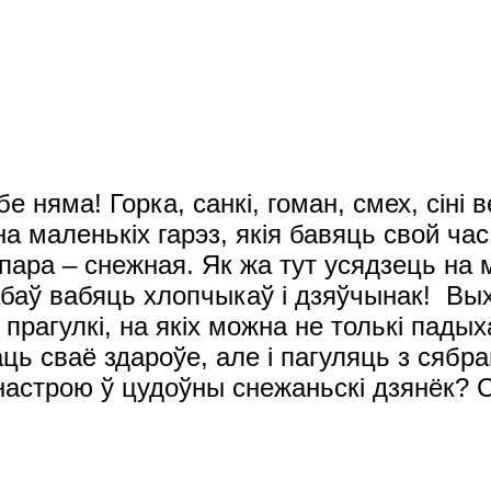
бе няма! Горка, санкі, гоман, смех, сіні
на маленькіх гарэз, якія бавяць свой ч
пара – снежная. Як жа тут усядзець на 
 забаў вабяць хлопчыкаў і дзяўчынак! Вы
прагулкі, на якіх можна не толькі пады
ь сваё здароўе, але і пагуляць з сябра
настрою ў цудоўны снежаньскі дзянёк?