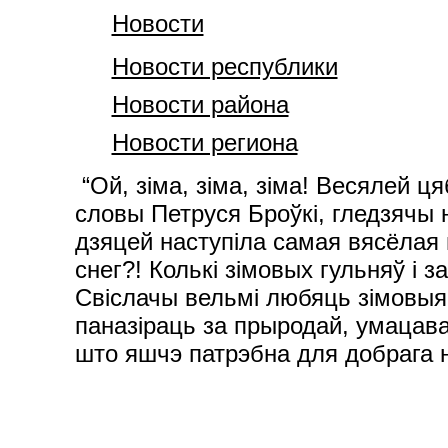
Новости
Новости республики
Новости района
Новости региона
“Ой, зіма, зіма, зіма! Весялей ця
словы Петруся Броўкі, гледзячы 
дзяцей наступіла самая вясёлая 
снег?! Колькі зімовых гульняў і
Свіслачы вельмі любяць зімовыя 
паназіраць за прыродай, умацавац
што яшчэ патрэбна для добрага 