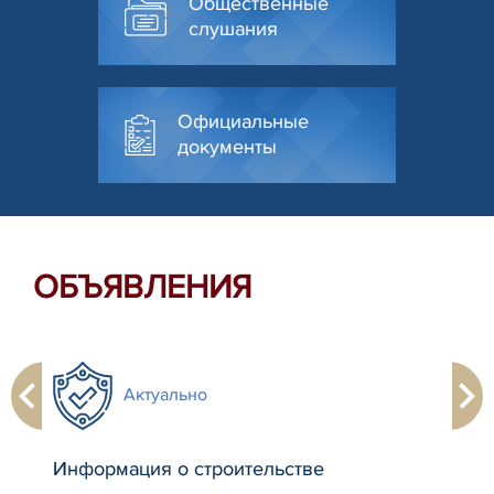
Общественные
слушания
Официальные
документы
ОБЪЯВЛЕНИЯ
Актуально
Информация о строительстве
ОПР