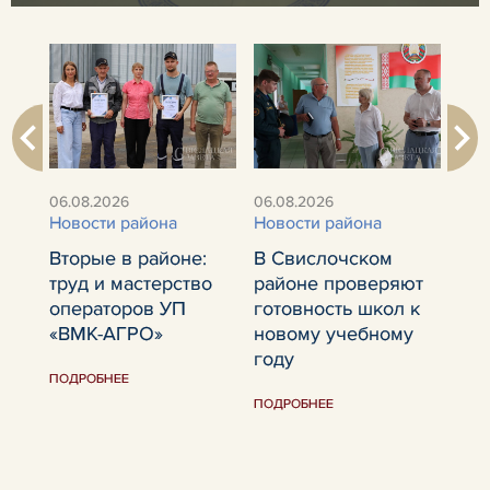
06.08.2026
06.08.2026
06.
Новости района
Новости района
Нов
Вторые в районе:
В Свислочском
Тру
р
труд и мастерство
районе проверяют
но
операторов УП
готовность школ к
агр
ния
«ВМК-АГРО»
новому учебному
зии
ПОД
году
ПОДРОБНЕЕ
а
ПОДРОБНЕЕ
аны