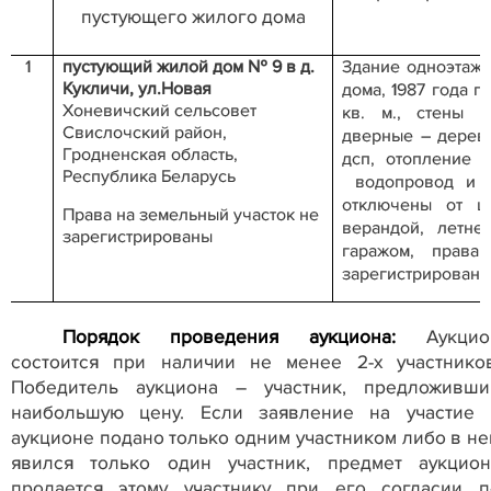
пустующего жилого дома
1
пустующий жилой дом № 9 в д.
Здание одноэтажн
Кукличи, ул.Новая
дома, 1987 года 
Хоневичский сельсовет
кв. м., стены 
Свислочский район,
дверные – деревя
Гродненская область,
дсп, отопление 
Республика Беларусь
водопровод и 
отключены от це
Права на земельный участок не
верандой, летне
зарегистрированы
гаражом, права
зарегистрирован
Порядок проведения аукциона:
Аукцио
состоится при наличии не менее 2-х участников
Победитель аукциона – участник, предложивши
наибольшую цену. Если заявление на участие 
аукционе подано только одним участником либо в не
явился только один участник, предмет аукцион
продается этому участнику при его согласии п