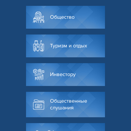
Общество
Туризм и отдых
Инвестору
Общественные
слушания