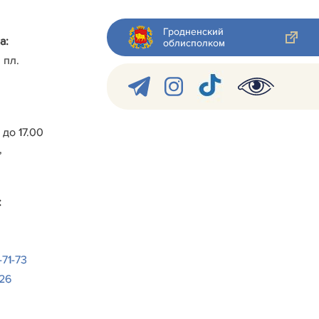
Гродненский
а:
облисполком
 пл.
0 до 17.00
,
:
-71-73
-26