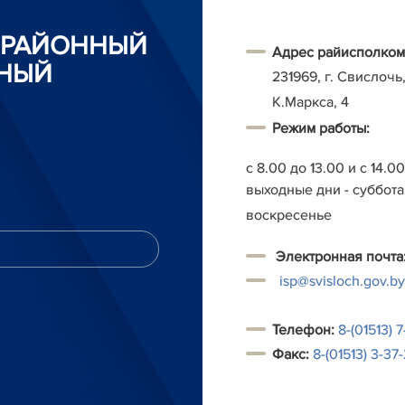
 РАЙОННЫЙ
Адрес райисполком
НЫЙ
231969, г. Свислочь,
К.Маркса, 4
Режим работы:
с 8.00 до 13.00 и с 14.0
выходные дни - суббота
воскресенье
Электронная почта
isp@svisloch.gov.by
Т
елефон:
8-(01513) 7
Факс:
8-(01513) 3-37