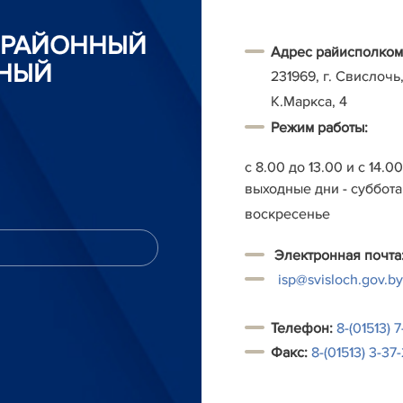
 РАЙОННЫЙ
Адрес райисполком
НЫЙ
231969, г. Свислочь,
К.Маркса, 4
Режим работы:
с 8.00 до 13.00 и с 14.0
выходные дни - суббота
воскресенье
Электронная почта
isp@svisloch.gov.by
Т
елефон:
8-(01513) 7
Факс:
8-(01513) 3-37