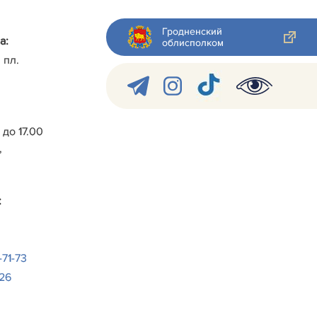
Гродненский
а:
облисполком
 пл.
0 до 17.00
,
:
-71-73
-26