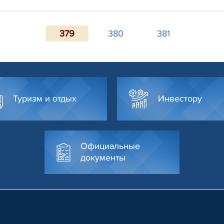
379
380
381
Туризм и отдых
Инвестору
Официальные
документы