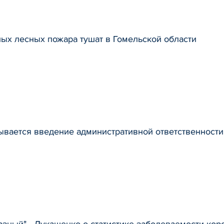
ых лесных пожара тушат в Гомельской области
ывается введение административной ответственности
азный" - Лукашенко о статистике заболеваемости кор