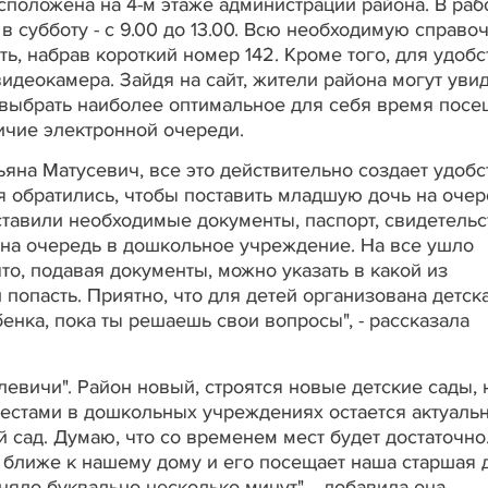
сположена на 4-м этаже администрации района. В раб
, в субботу - с 9.00 до 13.00. Всю необходимую справо
, набрав короткий номер 142. Кроме того, для удобс
идеокамера. Зайдя на сайт, жители района могут увид
и выбрать наиболее оптимальное для себя время пос
ичие электронной очереди.
ьяна Матусевич, все это действительно создает удобс
 я обратились, чтобы поставить младшую дочь на очер
авили необходимые документы, паспорт, свидетельс
и на очередь в дошкольное учреждение. На все ушло
то, подавая документы, можно указать в какой из
попасть. Приятно, что для детей организована детск
енка, пока ты решаешь свои вопросы", - рассказала
евичи". Район новый, строятся новые детские сады, 
естами в дошкольных учреждениях остается актуальн
 сад. Думаю, что со временем мест будет достаточно
 ближе к нашему дому и его посещает наша старшая 
яло буквально несколько минут", - добавила она.