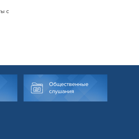
ты с
Общественные
слушания