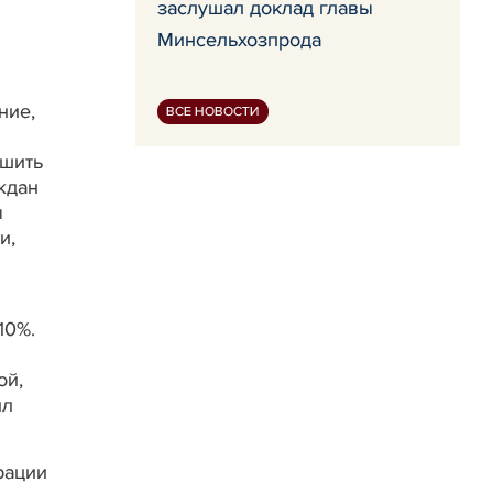
заслушал доклад главы
Минсельхозпрода
ние,
ВСЕ НОВОСТИ
ешить
ждан
ы
и,
10%.
ой,
ил
рации