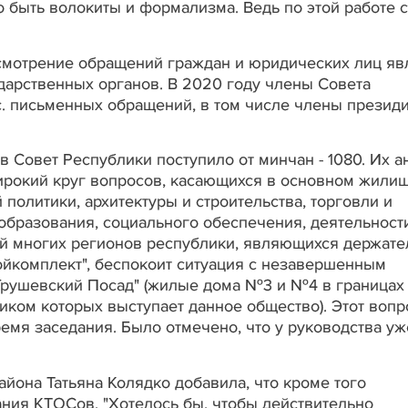
о быть волокиты и формализма. Ведь по этой работе с
смотрение обращений граждан и юридических лиц яв
дарственных органов. В 2020 году члены Совета
с. письменных обращений, в том числе члены президи
 Совет Республики поступило от минчан - 1080. Их а
ирокий круг вопросов, касающихся в основном жили
политики, архитектуры и строительства, торговли и
образования, социального обеспечения, деятельност
ей многих регионов республики, являющихся держат
комплект", беспокоит ситуация с незавершенным
Грушевский Посад" (жилые дома №3 и №4 в границах
иком которых выступает данное общество). Этот вопр
емя заседания. Было отмечено, что у руководства уж
йона Татьяна Колядко добавила, что кроме того
ния КТОСов. "Хотелось бы, чтобы действительно