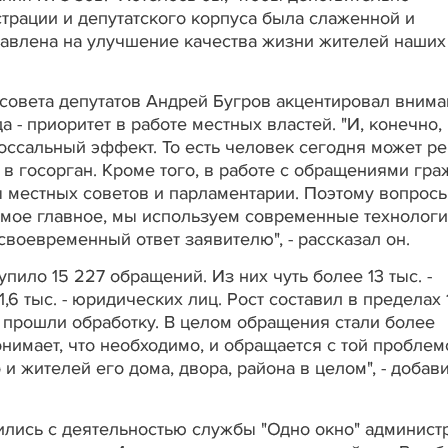
трации и депутатского корпуса была слаженной и
равлена на улучшение качества жизни жителей наших
совета депутатов Андрей Бугров акцентировал внима
 - приоритет в работе местных властей. "И, конечно,
оссальный эффект. То есть человек сегодня может р
в госорган. Кроме того, в работе с обращениями гра
ы местных советов и парламентарии. Поэтому вопрос
амое главное, мы используем современные технологи
своевременный ответ заявителю", - рассказал он.
пило 15 227 обращений. Из них чуть более 13 тыс. -
6 тыс. - юридических лиц. Рост составил в пределах 
, прошли обработку. В целом обращения стали более
онимает, что необходимо, и обращается с той проблем
 и жителей его дома, двора, района в целом", - добав
ились с деятельностью службы "Одно окно" админист