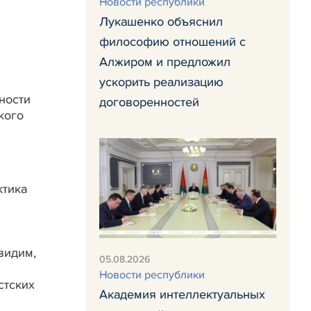
Новости республики
Лукашенко объяснил
философию отношений с
Алжиром и предложил
ускорить реализацию
ности
договоренностей
кого
ктика
видим,
05.08.2026
Новости республики
стских
Академия интеллектуальных