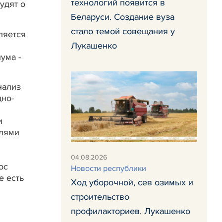
технологий появится в
удят о
Беларуси. Создание вуза
стало темой совещания у
ляется
Лукашенко
ума -
нализ
щно-
и
елями
04.08.2026
ос
Новости республики
е есть
Ход уборочной, сев озимых и
строительство
профилакториев. Лукашенко