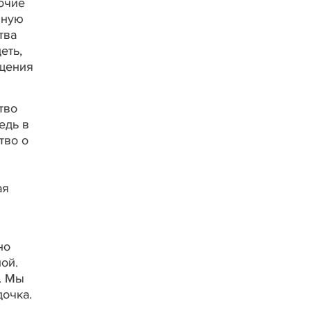
очие
чную
тва
еть,
ещения
тво
едь в
тво о
ая
но
ой.
. Мы
дочка.