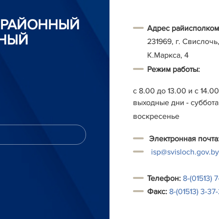
 РАЙОННЫЙ
Адрес райисполком
НЫЙ
231969, г. Свислочь,
К.Маркса, 4
Режим работы:
с 8.00 до 13.00 и с 14.0
выходные дни - суббота
воскресенье
Электронная почта
isp@svisloch.gov.by
Т
елефон:
8-(01513) 7
Факс:
8-(01513) 3-37