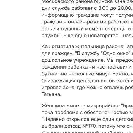
Московского района Минска. Она ра
дни служба работает с 8.00 до 20.00
информацию граждане могут получить
граждан в онлайн-режиме работает в
есть ли в данный момент очередь, 
службы. Еще одно новаторство - нал
Как отметила жительница района Тат
для граждан. "В службу "Одно окно"
дошкольное учреждение. Мы предост
рождении ребенка - и нас поставил
буквально несколько минут. Важно, ч
близлежащих детсадов вы бы хотели 
игровая зона, где можно отвлечь реб
Татьяна.
Женщина живет в микрорайоне "Брил
пока проблема с обеспеченностью м
"Недавно открылся еще один детский
выбрали детсад №170, потому что он
К слову, решение моей проблемы зан