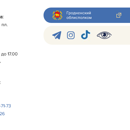
Гродненский
а:
облисполком
 пл.
0 до 17.00
,
:
-71-73
-26