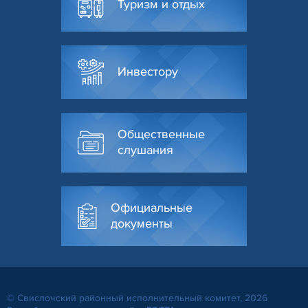
Туризм и отдых
Инвестору
Общественные
слушания
Официальные
документы
© Свислочский районный исполнительный комитет, 2026