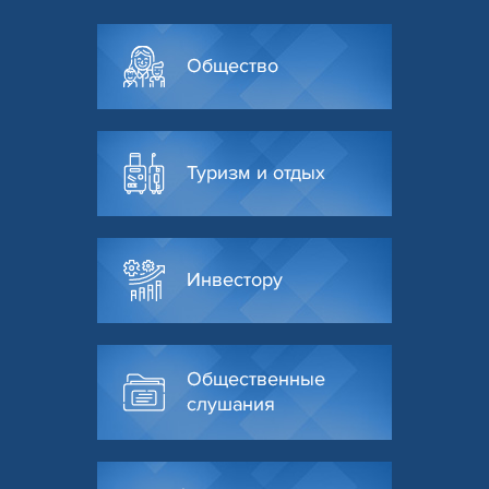
Общество
Туризм и отдых
Инвестору
Общественные
слушания