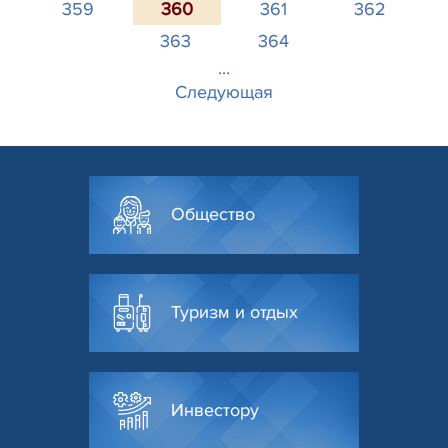
359
360
361
362
363
364
...
Следующая
Общество
Туризм и отдых
Инвестору