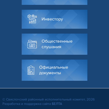
Инвестору
Общественные
слушания
Официальные
документы
© Свислочский районный исполнительный комитет, 2026
Разработка и поддержка сайта
БЕЛТА