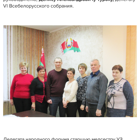
VI Всебелорусского собрания.
Делегата народного форума старшую медсестру УЗ