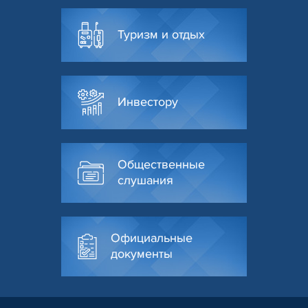
Туризм и отдых
Инвестору
Общественные
слушания
Официальные
документы