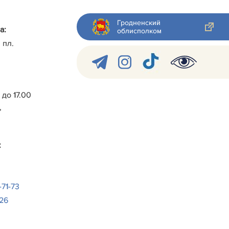
Гродненский
а:
облисполком
 пл.
0 до 17.00
,
:
-71-73
-26