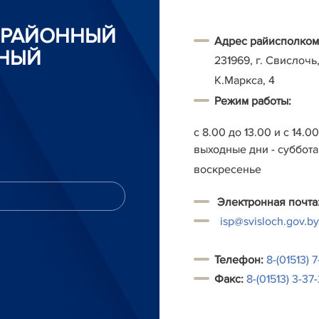
 РАЙОННЫЙ
Адрес райисполком
НЫЙ
231969, г. Свислочь,
К.Маркса, 4
Режим работы:
с 8.00 до 13.00 и с 14.0
выходные дни - суббота
воскресенье
Электронная почта
isp@svisloch.gov.by
Т
елефон:
8-(01513) 7
Факс:
8-(01513) 3-37