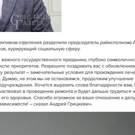
ективом отделения разделили председатель райисполкома 
ков, курирующий социальную сферу.
н важного государственного праздника, глубоко символично
исле приоритетов. Разрешите поздравить вас с обновлением
ижу результат – замечательные условия для прохождения леч
ть. Думаю, на этом мы не остановимся, продолжим улучшение
едучреждения. Хочется выразить слова благодарности вам,
частвовал в проведении ремонта и будет дальше трудиться 
 его здоровья. Спасибо огромное за ваше отношение к делу.
ависимости! – сказал Андрей Грицкевич.