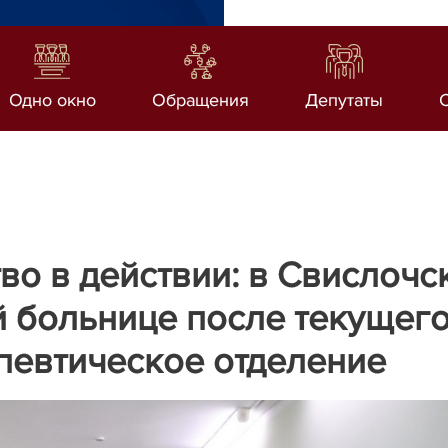
Одно окно
Обращения
Депутаты
во в действии: в Свислочс
 больнице после текущег
певтическое отделение