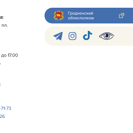
Гродненский
а:
облисполком
 пл.
0 до 17.00
,
:
-71-73
-26