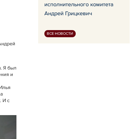
исполнительного комитета
Андрей Грицкевич
ВСЕ НОВОСТИ
Андрей
:
. Я был
ения и
 Илья
на
 И с