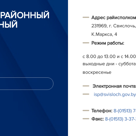
 РАЙОННЫЙ
Адрес райисполком
НЫЙ
231969, г. Свислочь,
К.Маркса, 4
Режим работы:
с 8.00 до 13.00 и с 14.0
выходные дни - суббота
воскресенье
Электронная почта
isp@svisloch.gov.by
Т
елефон:
8-(01513) 7
Факс:
8-(01513) 3-37