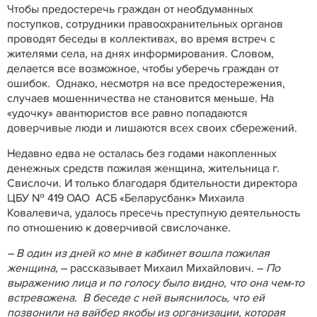
Чтобы предостеречь граждан от необдуманных
поступков, сотрудники правоохранительных органов
проводят беседы в коллективах, во время встреч с
жителями села, на днях информирования. Словом,
делается все возможное, чтобы уберечь граждан от
ошибок. Однако, несмотря на все предостережения,
случаев мошенничества не становится меньше. На
«удочку» авантюристов все равно попадаются
доверчивые люди и лишаются всех своих сбережений.
Недавно едва не осталась без годами накопленных
денежных средств пожилая женщина, жительница г.
Свислочи. И только благодаря бдительности директора
ЦБУ № 419 ОАО АСБ «Беларусбанк» Михаила
Ковалевича, удалось пресечь преступную деятельность
по отношению к доверчивой свислочанке.
– В один из дней ко мне в кабинет вошла пожилая
женщина,
– рассказывает Михаил Михайлович. –
По
выражению лица и по голосу было видно, что она чем-то
встревожена. В беседе с ней выяснилось, что ей
позвонили на вайбер якобы из организации, которая