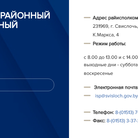
 РАЙОННЫЙ
Адрес райисполком
НЫЙ
231969, г. Свислочь,
К.Маркса, 4
Режим работы:
с 8.00 до 13.00 и с 14.0
выходные дни - суббота
воскресенье
Электронная почта
isp@svisloch.gov.by
Т
елефон:
8-(01513) 7
Факс:
8-(01513) 3-37