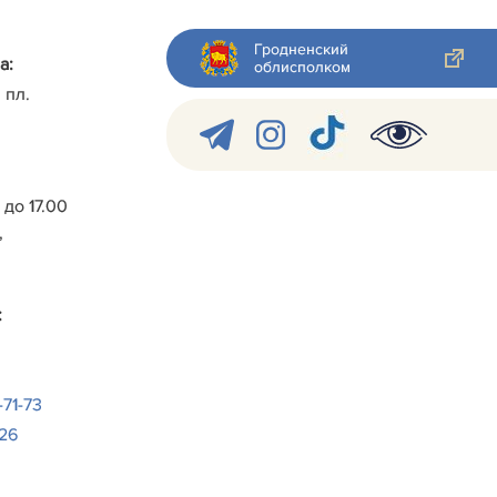
Гродненский
а:
облисполком
 пл.
0 до 17.00
,
:
-71-73
-26