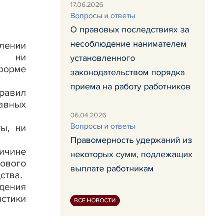
17.06.2026
Вопросы и ответы
О правовых последствиях за
несоблюдение нанимателем
лении
, ни
установленного
 форме
законодательством порядка
приема на работу работников
правил
авных
06.04.2026
Вопросы и ответы
ы, ни
Правомерность удержаний из
ичине
некоторых сумм, подлежащих
ового
выплате работникам
ства.
дения
стики
ВСЕ НОВОСТИ