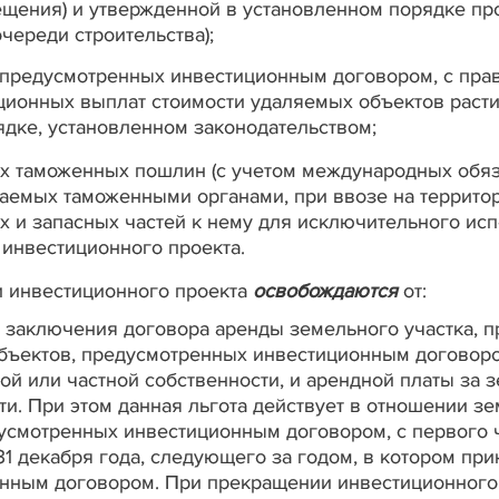
ещения) и утвержденной в установленном порядке пр
очереди строительства);
, предусмотренных инвестиционным договором, с пра
ционных выплат стоимости удаляемых объектов раст
ядке, установленном законодательством;
х таможенных пошлин (с учетом международных обяза
аемых таможенными органами, при ввозе на террито
 и запасных частей к нему для исключительного ис
 инвестиционного проекта.
и инвестиционного проекта
освобождаются
от:
о заключения договора аренды земельного участка, 
объектов, предусмотренных инвестиционным договоро
ой или частной собственности, и арендной платы за 
ти. При этом данная льгота действует в отношении з
дусмотренных инвестиционным договором, с первого ч
1 декабря года, следующего за годом, в котором при
нным договором. При прекращении инвестиционного 