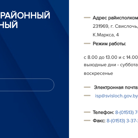
 РАЙОННЫЙ
Адрес райисполком
НЫЙ
231969, г. Свислочь,
К.Маркса, 4
Режим работы:
с 8.00 до 13.00 и с 14.0
выходные дни - суббота
воскресенье
Электронная почта
isp@svisloch.gov.by
Т
елефон:
8-(01513) 7
Факс:
8-(01513) 3-37