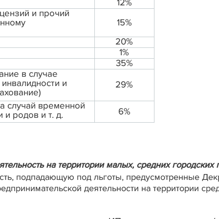
12%
ицензий и прочий
енному
15%
20%
1%
35%
ание в случае
 инвалидности и
29%
ахование)
а случай временной
6%
и родов и т. д.
тельность на территории малых, средних городских 
сть, подпадающую под льготы, предусмотренные Дек
едпринимательской деятельности на территории сред