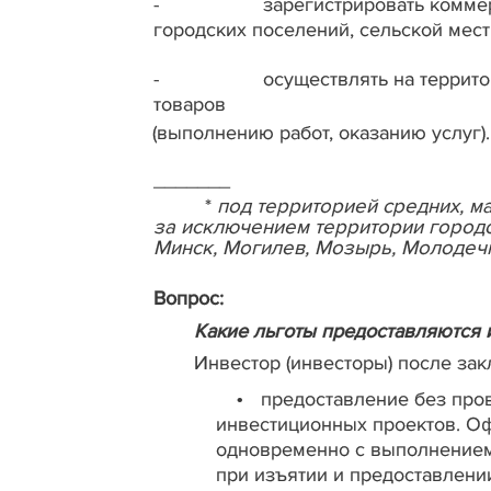
-
зарегистрировать комме
городских поселений, сельской мест
-
осуществлять на террито
товаров
(выполнению работ, оказанию услуг).
_______
*
под территорией средних, м
за исключением территории городов
Минск, Могилев, Мозырь, Молодечно
Вопрос:
Какие льготы предоставляются 
Инвестор (инвесторы) после за
предоставление без про
•
инвестиционных проектов. О
одновременно с выполнением 
при изъятии и предоставлени