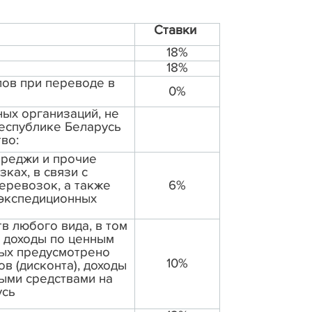
Ставки
18%
18%
ов при переводе в
0%
ных организаций, не
еспублике Беларусь
во:
ереджи и прочие
ках, в связи с
еревозок, а также
6%
-экспедиционных
в любого вида, в том
, доходы по ценным
рых предусмотрено
10%
в (дисконта), доходы
ыми средствами на
усь