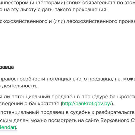
вестором (инвесторами) своих обязательств по этом
 на эту льготу с даты такого прекращения;
кохозяйственного и (или) лесохозяйственного произ
давца
равоспособности потенциального продавца, т.е. може
 деятельности.
ся ли потенциальный продавец в процедуре банкротст
сведений о банкротстве (
http
://
bankrot
.
gov
.
by
/
)
.
и потенциальный продавец в судебных разбирательств
ским делам можно посмотреть на сайте Верховного С
lendar
)
.