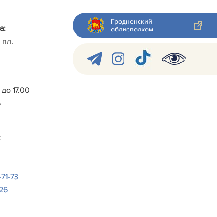
Гродненский
а:
облисполком
 пл.
0 до 17.00
,
:
-71-73
-26