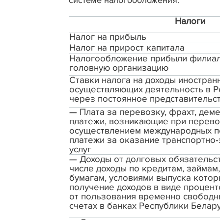
системе налогообложения:
Налоги
Налог на прибыль
Налог на прирост капитала
Налогообложение прибыли филиал
головную организацию
Ставки налога на доходы иностран
осуществляющих деятельность в Р
через постоянное представительст
— Плата за перевозку, фрахт, дем
платежи, возникающие при перевоз
осуществлением международных п
платежи за оказание транспортно
услуг
— Доходы от долговых обязательст
числе доходы по кредитам, займам
бумагам, условиями выпуска кото
получение доходов в виде проценто
от пользования временно свободн
счетах в банках Республики Белар