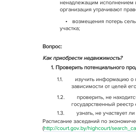
ненадлежащим исполнением ин
организация утрачивают право
возмещения потерь сельс
•
участка;
Вопрос:
Как приобрести недвижимость?
1.
Проверить потенциального про
1.1.
изучить информацию о п
зависимости от целей его
1.2.
проверить, не находит
государственный реестр 
1.3.
узнать, не участвует л
Расписание заседаний по экономиче
(
http
://
court
.
gov
.
by
/
high
court
/
search
_
ca