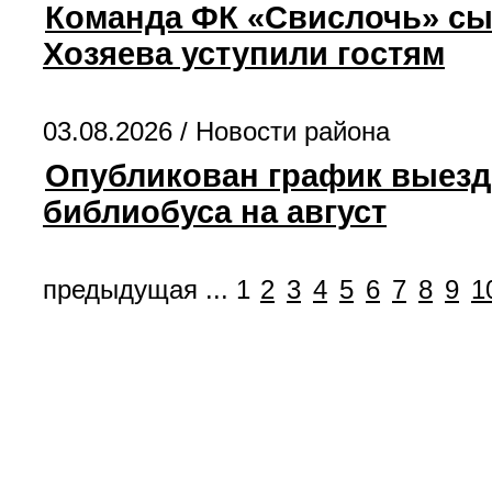
Команда ФК «Свислочь» сы
Хозяева уступили гостям
03.08.2026 /
Новости района
Опубликован график выезд
библиобуса на август
предыдущая
...
1
2
3
4
5
6
7
8
9
1