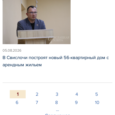
05.08.2026
В Свислочи построят новый 56-квартирный дом с
арендным жильем
1
2
3
4
5
6
7
8
9
10
...