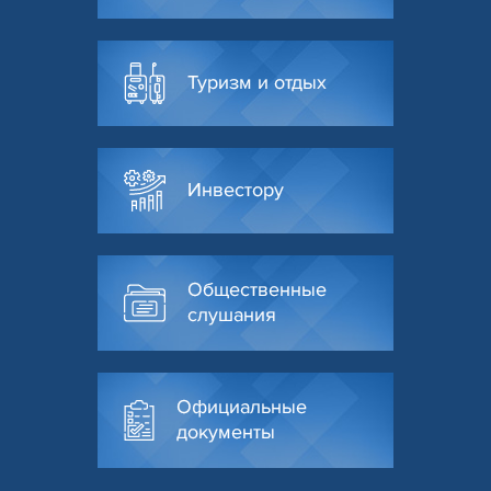
Туризм и отдых
Инвестору
Общественные
слушания
Официальные
документы